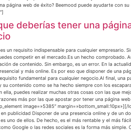
na página web de éxito? Beemood puede ayudarte con su c
″]
 que deberías tener una pági
cio
 un requisito indispensable para cualquier empresario. Sin
 puedes competir en el mercado.Es un hecho comprobado. 
eación de contenido. Sin embargo, es un error. En la actualid
esencial y más online. Es por eso que disponer de una pá
equisito fundamental para cualquier negocio.Al final, una p
a y su contenido como se ha hecho siempre con los escapar
n ella, puedes realizar muchas otras cosas con las que mejo
razones más por las que apostar por tener una página we
up_element image=»5385″ margin=»bottom_small:10px»][/l
 en publicidad Disponer de una presencia online y de un d
d, es uno de ellos. De hecho, es el más rentable y el más fá
 como Google o las redes sociales es la forma más simple.