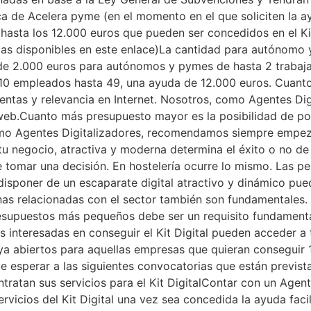
ca de Acelera pyme (en el momento en el que soliciten la ayu
r hasta los 12.000 euros que pueden ser concedidos en el K
s las disponibles en este enlace)La cantidad para autónom
de 2.000 euros para autónomos y pymes de hasta 2 trabaja
e 10 empleados hasta 49, una ayuda de 12.000 euros. Cuant
ventas y relevancia en Internet. Nosotros, como Agentes D
b.Cuanto más presupuesto mayor es la posibilidad de pode
como Agentes Digitalizadores, recomendamos siempre empe
tu negocio, atractiva y moderna determina el éxito o no d
e tomar una decisión. En hostelería ocurre lo mismo. Las p
 disponer de un escaparate digital atractivo y dinámico pu
nas relacionadas con el sector también son fundamentales. 
esupuestos más pequeños debe ser un requisito fundamental
sas interesadas en conseguir el Kit Digital pueden acceder a
ya abiertos para aquellas empresas que quieran conseguir 
 esperar a las siguientes convocatorias que están previst
ratan sus servicios para el Kit DigitalContar con un Agent
vicios del Kit Digital una vez sea concedida la ayuda facil