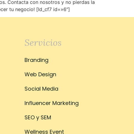
os. Contacta con nosotros y no pierdas la
cer tu negocio! [ld_cf7 id=»6″]
Servicios
Branding
Web Design
Social Media
Influencer Marketing
SEO y SEM
Wellness Event