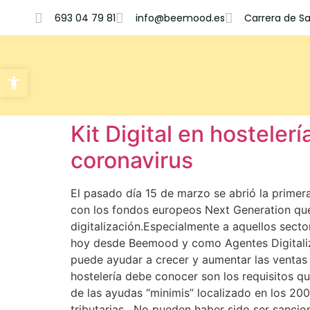
693 04 79 81
info@beemood.es
Carrera de S
Abrir barra de herramientas
Kit Digital en hosteler
coronavirus
El pasado día 15 de marzo se abrió la primera
con los fondos europeos Next Generation que
digitalización.Especialmente a aquellos secto
hoy desde Beemood y como Agentes Digitalizad
puede ayudar a crecer y aumentar las ventas d
hostelería debe conocer son los requisitos qu
de las ayudas “minimis” localizado en los 20
tributarias. No pueden haber sido ser sancio