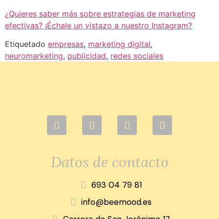
¿Quieres saber más sobre estrategias de marketing
efectivas? ¡Échale un vistazo a nuestro Instagram?
Etiquetado
empresas
,
marketing digital
,
neuromarketing
,
publicidad
,
redes sociales
Datos de contacto
693 04 79 81
info@beemood.es