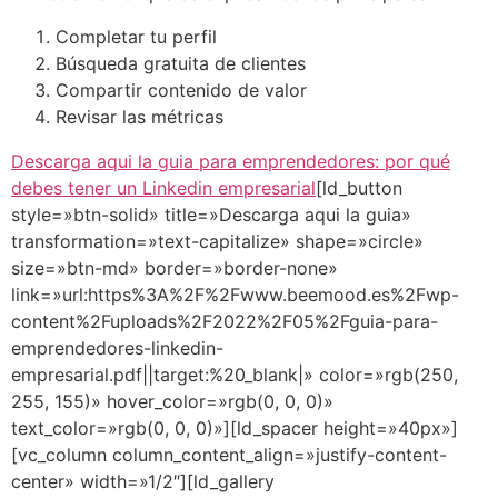
Completar tu perfil
Búsqueda gratuita de clientes
Compartir contenido de valor
Revisar las métricas
Descarga aqui la guia para emprendedores: por qué
debes tener un Linkedin empresarial
[ld_button
style=»btn-solid» title=»Descarga aqui la guia»
transformation=»text-capitalize» shape=»circle»
size=»btn-md» border=»border-none»
link=»url:https%3A%2F%2Fwww.beemood.es%2Fwp-
content%2Fuploads%2F2022%2F05%2Fguia-para-
emprendedores-linkedin-
empresarial.pdf||target:%20_blank|» color=»rgb(250,
255, 155)» hover_color=»rgb(0, 0, 0)»
text_color=»rgb(0, 0, 0)»][ld_spacer height=»40px»]
[vc_column column_content_align=»justify-content-
center» width=»1/2″][ld_gallery